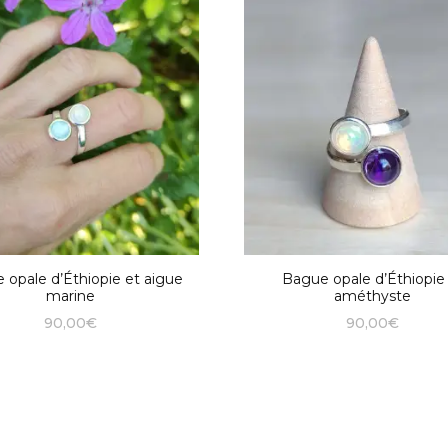
Heuchère
Opale
Bagues
Bagues
Bracelets
Bagues
Puces d’oreilles
Scille à deux feuilles
Malachite
Bagues
Bracelets
Rose
Bagues
Pivoine
Bleuet
Gypsophile
 opale d’Éthiopie et aigue
Bague opale d’Éthiopie
marine
améthyste
Hortensia
90,00
€
90,00
€
Fleur de carotte sauvage
Myosotis