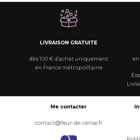
LIVRAISON GRATUITE
dès 100 € d’achat uniquement
en
en France métropolitaine
Exp
Livra
Me contacter
I
contact@fleur-de-cerise.fr
Polit