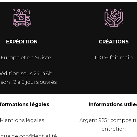
EXPÉDITION
CRÉATIONS
 Europe et en Suisse
100 % fait main
édition sous 24–48h
ison : 2 à 5 jours ouvrés
nformations légales
Informations utile
Mentions légales
Argent 925 : composit
entretien
ique de confidentialité