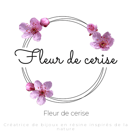
Fleur de cerise
Créatrice de bijoux en résine inspirés de la
nature