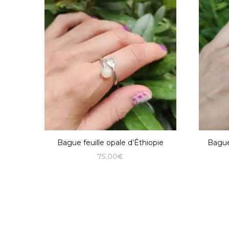
Bague feuille opale d’Éthiopie
Bague
75,00
€