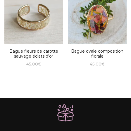
Bague fleurs de carotte
Bague ovale composition
sauvage éclats d’or
florale
45,00
€
45,00
€
Ce
produit
a
plusieurs
variations.
Les
options
peuvent