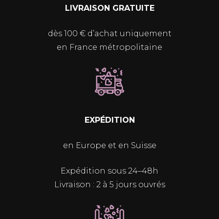
LIVRAISON GRATUITE
être
choisies
dès 100 € d’achat uniquement
sur
en France métropolitaine
la
page
du
produit
EXPÉDITION
en Europe et en Suisse
Expédition sous 24–48h
Livraison : 2 à 5 jours ouvrés