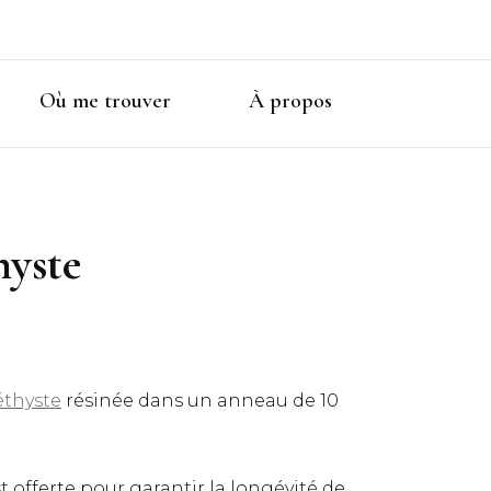
Où me trouver
À propos
hyste
thyste
résinée dans un anneau de 10
t offerte pour garantir la longévité de