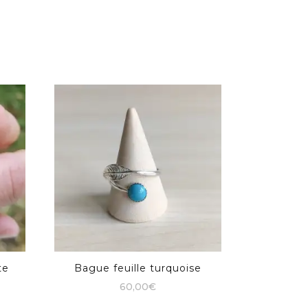
te
Bague feuille turquoise
60,00
€
Ce