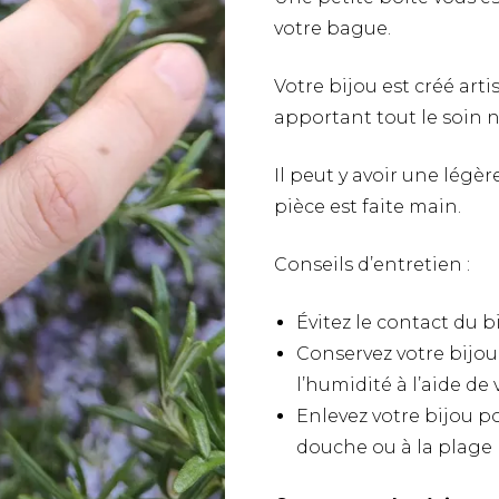
Heuchère
Opale
votre bague.
Bagues
Bagues
Bracelets
Bagues
Puces d’oreilles
Scille à deux feuilles
Malachite
Bagues
Bracelets
Votre bijou est créé ar
Rose
apportant tout le soin 
Bagues
Pivoine
Il peut y avoir une légè
pièce est faite main.
Bleuet
Conseils d’entretien :
Gypsophile
Évitez le contact du bi
Hortensia
Conservez votre bijou i
Fleur de carotte sauvage
l’humidité à l’aide de
Enlevez votre bijou po
Myosotis
douche ou à la plage