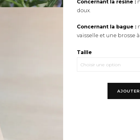
Concernant la résine :
n
doux.
Concernant la bague :
n
vaisselle et une brosse à
Taille
quantité
AJOUTER
de
Bague
améthyste