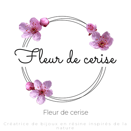
Fleur de cerise
Créatrice de bijoux en résine inspirés de la
nature