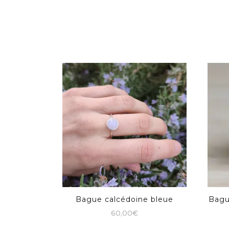
Bague calcédoine bleue
Bagu
60,00
€
Ce