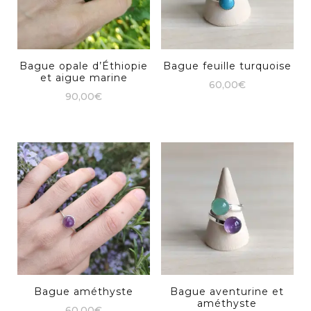
Bague opale d’Éthiopie
Bague feuille turquoise
et aigue marine
60,00
€
90,00
€
Ce
produit
a
plusieurs
variations.
Les
options
peuvent
être
choisies
Bague améthyste
Bague aventurine et
sur
améthyste
60,00
€