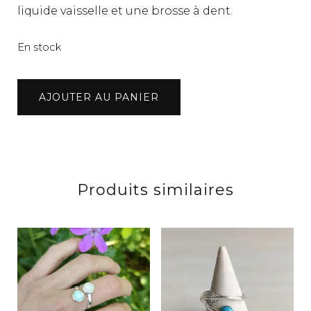
liquide vaisselle et une brosse à dent.
En stock
quantité
AJOUTER AU PANIER
de
Bague
rubis
Produits similaires