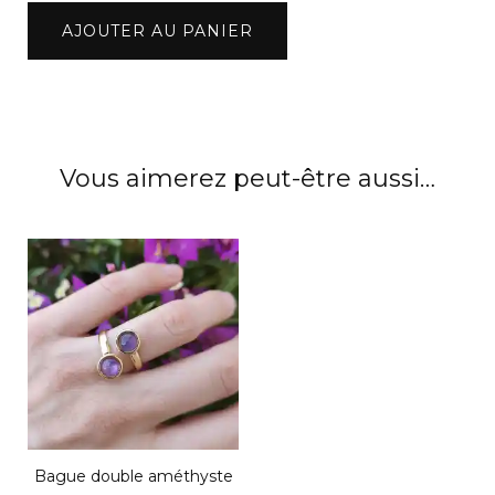
quantité
AJOUTER AU PANIER
de
Boucles
d'oreilles
améthyste
Vous aimerez peut-être aussi…
Bague double améthyste