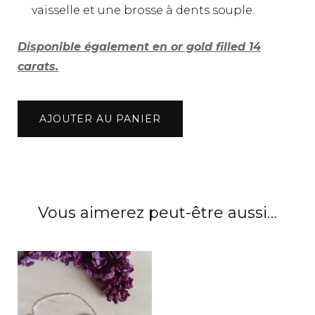
vaisselle et une brosse à dents souple.
Disponible également en or gold filled 14
carats.
quantité
AJOUTER AU PANIER
de
Boucles
d'oreilles
créoles
cœurs
Vous aimerez peut-être aussi…
de
coton
argent