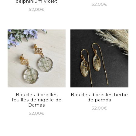
delphinium violet
52,00
€
52,00
€
Boucles d’oreilles
Boucles d’oreilles herbe
feuilles de nigelle de
de pampa
Damas
52,00
€
52,00
€