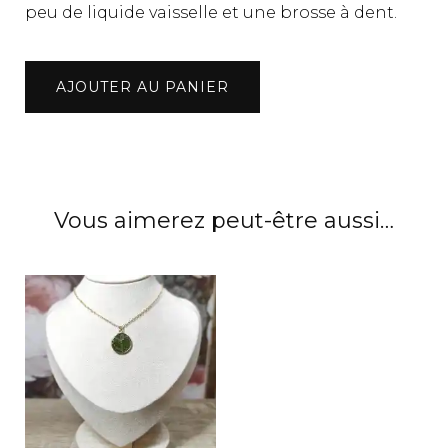
peu de liquide vaisselle et une brosse à dent.
quantité
AJOUTER AU PANIER
de
Boucles
d'oreilles
feuilles
de
Vous aimerez peut-être aussi…
lierre