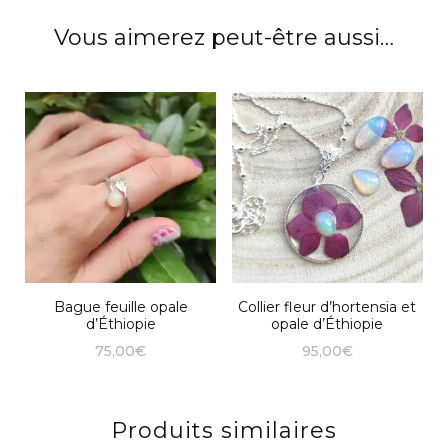
opales
Vous aimerez peut-être aussi…
d'Éthiopie
Bague feuille opale
Collier fleur d’hortensia et
d’Éthiopie
opale d’Éthiopie
75,00
€
95,00
€
Produits similaires