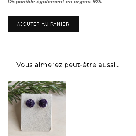
Disponible également en argent 925.
quantité
AJOUTER AU PANIER
de
Boucles
d'oreilles
pétales
de
Vous aimerez peut-être aussi…
pivoine
or