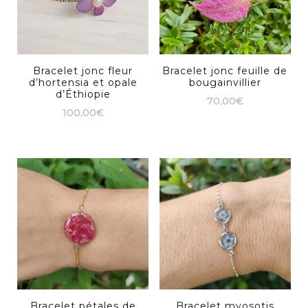
Bracelet jonc fleur
Bracelet jonc feuille de
d’hortensia et opale
bougainvillier
d’Éthiopie
70,00
€
100,00
€
Bracelet pétales de
Bracelet myosotis