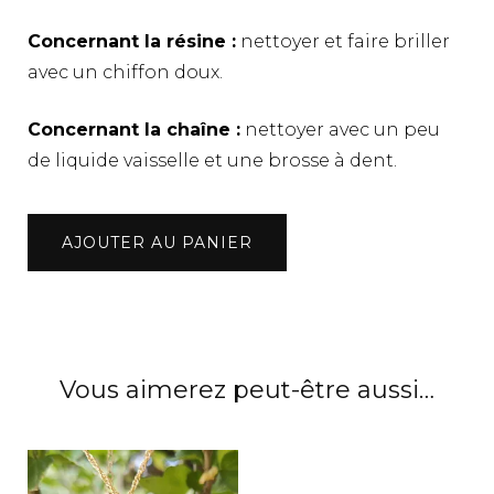
Concernant la résine :
nettoyer et faire briller
avec un chiffon doux.
Concernant la chaîne :
nettoyer avec un peu
de liquide vaisselle et une brosse à dent.
quantité
AJOUTER AU PANIER
de
Bracelet
fleurs
de
gypsophile
Vous aimerez peut-être aussi…