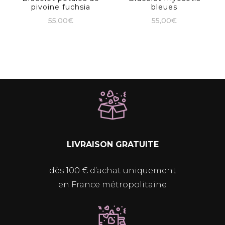
pivoine fuchsia
bleues
55,00
€
55,00
€
LIVRAISON GRATUITE
dès 100 € d’achat uniquement
en France métropolitaine