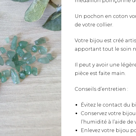
médaillon poinçonné de
Heuchère
Opale
Bagues
Bagues
Bracelets
Bagues
Puces d’oreilles
Scille à deux feuilles
Malachite
Un pochon en coton vous
Bagues
Bracelets
de votre collier.
Rose
Bagues
Votre bijou est créé ar
Pivoine
apportant tout le soin 
Bleuet
Il peut y avoir une légè
pièce est faite main.
Gypsophile
Conseils d’entretien :
Hortensia
Fleur de carotte sauvage
Évitez le contact du bi
Conservez votre bijou i
Myosotis
l’humidité à l’aide de
Enlevez votre bijou po