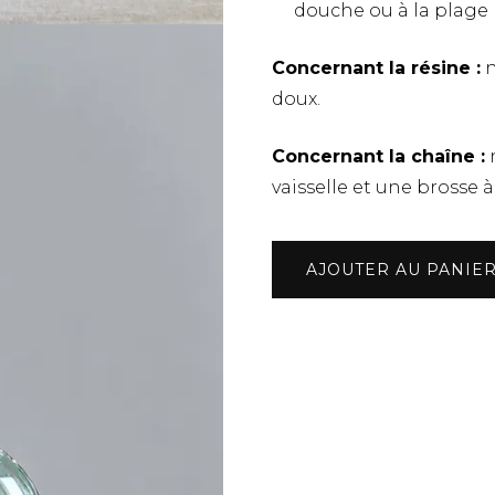
douche ou à la plage
Concernant la résine :
n
doux.
Concernant la chaîne :
n
vaisselle et une brosse à
quantité
AJOUTER AU PANIE
de
Collier
aventurine
argent