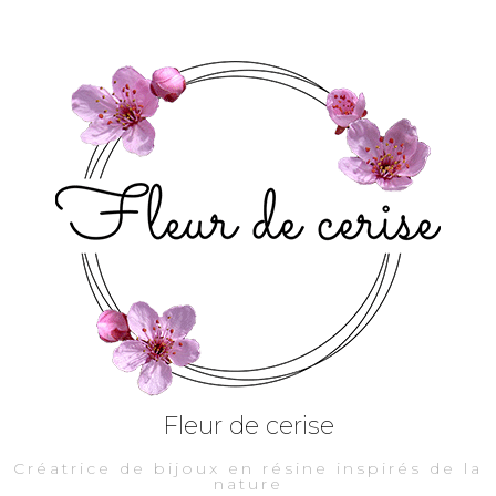
Fleur de cerise
Créatrice de bijoux en résine inspirés de la
nature