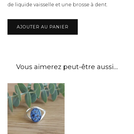
de liquide vaisselle et une brosse à dent.
quantité
AJOUTER AU PANIER
de
Collier
fleurs
de
myosotis
Vous aimerez peut-être aussi…