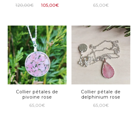
Le
Le
65,00
€
120,00
€
105,00
€
prix
prix
initial
actuel
était :
est :
120,00€.
105,00€.
Collier pétales de
Collier pétale de
pivoine rose
delphinium rose
65,00
€
65,00
€