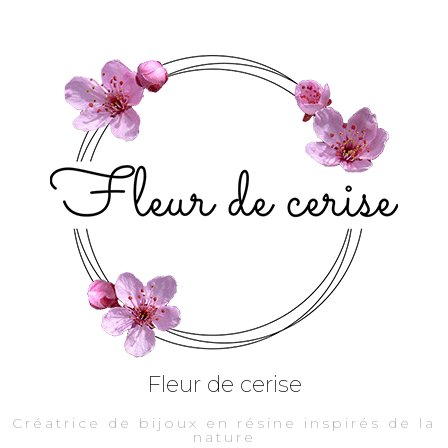
Fleur de cerise
Créatrice de bijoux en résine inspirés de la
nature