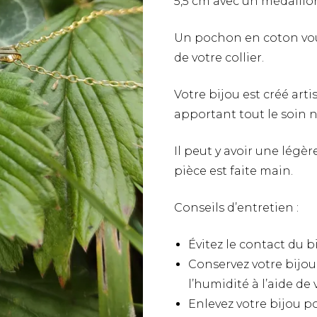
5,5 cm avec un médaill
Heuchère
Opale
Bagues
Bagues
Bracelets
Bagues
Puces d’oreilles
Scille à deux feuilles
Malachite
Un pochon en coton vous
Bagues
Bracelets
de votre collier.
Rose
Bagues
Votre bijou est créé ar
Pivoine
apportant tout le soin 
Bleuet
Il peut y avoir une légè
pièce est faite main.
Gypsophile
Conseils d’entretien :
Hortensia
Fleur de carotte sauvage
Évitez le contact du bi
Conservez votre bijou i
Myosotis
l’humidité à l’aide de
Enlevez votre bijou po