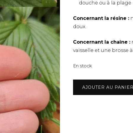
douche ou à la plage
Concernant la résine :
n
doux.
Concernant la chaîne :
n
vaisselle et une brosse à
En stock
quantité
AJOUTER AU PANIE
de
Collier
opale
de
feu
d'Éthiopie